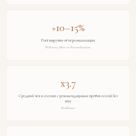
+10–15%
Рост выручки от персонализации
McKinsey, Next in Personalization
x3.7
Средний чек в сессиях с рекомендациями против сессий без
них
Barilliance