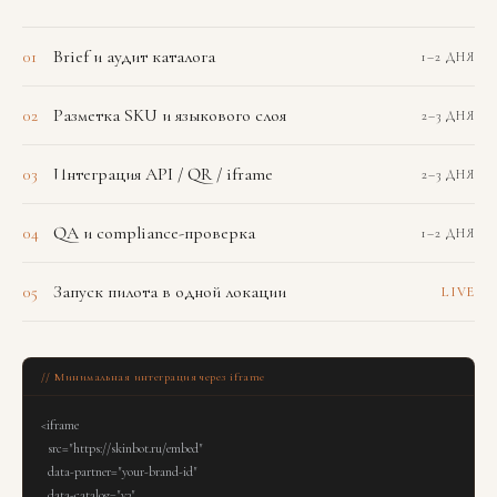
Brief и аудит каталога
01
1–2 ДНЯ
Разметка SKU и языкового слоя
02
2–3 ДНЯ
Интеграция API / QR / iframe
03
2–3 ДНЯ
QA и compliance-проверка
04
1–2 ДНЯ
Запуск пилота в одной локации
05
LIVE
// Минимальная интеграция через iframe
<iframe

  src="https://skinbot.ru/embed"

  data-partner="your-brand-id"

  data-catalog="v3"
