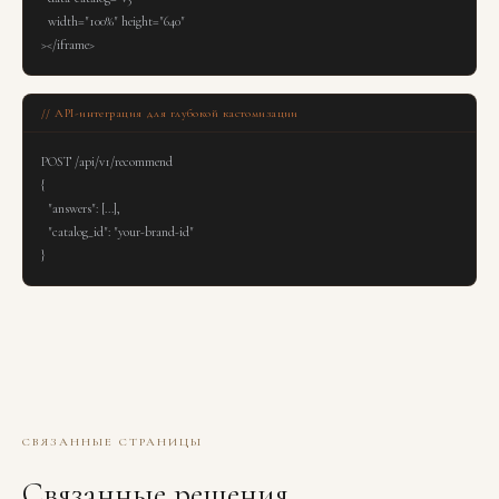
  width="100%" height="640"

></iframe>
// API-интеграция для глубокой кастомизации
POST /api/v1/recommend

{

  "answers": [...],

  "catalog_id": "your-brand-id"

}
СВЯЗАННЫЕ СТРАНИЦЫ
Связанные решения