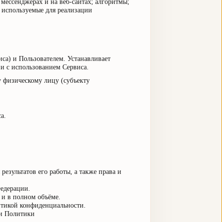
ессенджерах и на веб-сайтах; алгоритмы;
 используемые для реализации
са) и Пользователем. Устанавливает
зи с использованием Сервиса.
 физическому лицу (субъекту
а.
езультатов его работы, а также права и
Федерации.
 и в полном объёме.
итикой конфиденциальности.
ми Политики