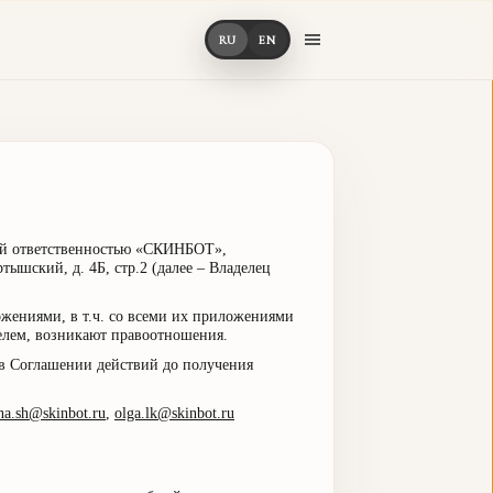
RU
EN
ной ответственностью «СКИНБОТ»,
тышский, д. 4Б, стр.2 (далее – Владелец
ожениями, в т.ч. со всеми их приложениями
елем, возникают правоотношения.
 в Соглашении действий до получения
ina.sh@skinbot.ru
,
olga.lk@skinbot.ru