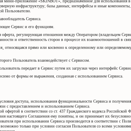
ая мини-приложение «SKINBOT», предназначенное для использования в м
ерверную инфраструктуру; базы данных; интерфейсы и иные компоненты,
ой Пользователю.
вообладатель Сервиса.
ующее Сервис и его функциям.
 оферта, регулирующая отношения между Оператором (владельцем Серви
занности и ответственность сторон в процессе их взаимоотношений в свя
я¸ относящаяся прямо или косвенно к определенному или определяемому
оторого Пользователь взаимодействует с Сервисом.
ользователь передает в Сервис путем их загрузки через интерфейс Сервис
исимо от формы ее выражения, созданная с использованием Сервиса.
словия доступа, использования функциональности Сервиса и получения р
язи с предоставлением и использованием Сервиса.
й офертой в соответствии со ст. 437 Гражданского кодекса Российской 
ловия настоящего Соглашения ему понятны, и он принимает их безусловно
ователя при использовании Сервиса производится в соответствии с Пол
 возможно только при условии согласия Пользователя со всеми условия