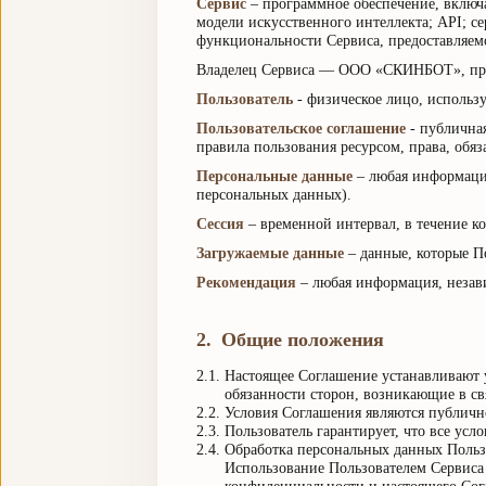
Сервис
–
программное обеспечение, включ
модели искусственного интеллекта; API; с
функциональности Сервиса, предоставляем
Владелец Сервиса — ООО «СКИНБОТ», пра
Пользователь
-
физическое лицо, использ
Пользовательское соглашение
-
публичная
правила пользования ресурсом, права, обя
Персональные данные
–
любая информаци
персональных данных).
Сессия
–
временной интервал, в течение к
Загружаемые данные
–
данные, которые П
Рекомендация
–
любая информация, незав
2
.
Общие положения
2.1.
Настоящее Соглашение устанавливают у
обязанности сторон, возникающие в св
2.2.
Условия Соглашения являются публично
2.3.
Пользователь гарантирует, что все ус
2.4.
Обработка персональных данных Польз
Использование Пользователем Сервиса