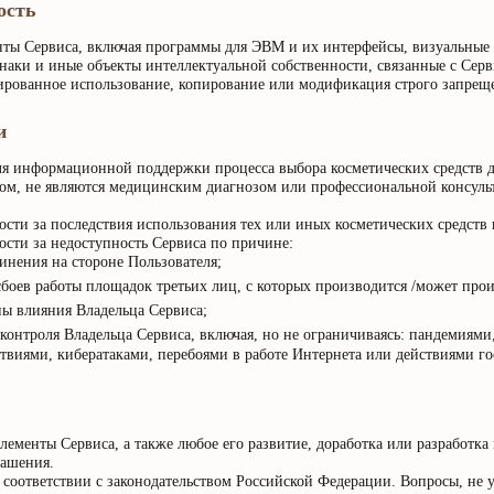
ость
нты Сервиса, включая программы для ЭВМ и их интерфейсы, визуальные 
знаки и иные объекты интеллектуальной собственности, связанные с Сер
ированное использование, копирование или модификация строго запрещ
и
я информационной поддержки процесса выбора косметических средств дл
ом, не являются медицинским диагнозом или профессиональной консульт
ости за последствия использования тех или иных косметических средств 
ости за недоступность Сервиса по причине:
инения на стороне Пользователя;
боев работы площадок третьих лиц, с которых производится /может прои
ны влияния Владельца Сервиса;
контроля Владельца Сервиса, включая, но не ограничиваясь: пандемиями
виями, кибератаками, перебоями в работе Интернета или действиями го
ементы Сервиса, а также любое его развитие, доработка или разработка
лашения.
в соответствии с законодательством Российской Федерации. Вопросы, не