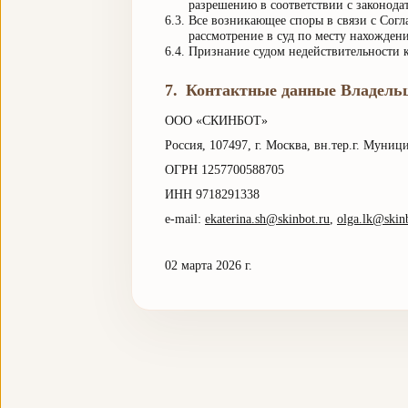
разрешению в соответствии с законода
6.3.
Все возникающее споры в связи с Согл
рассмотрение в суд по месту нахожден
6.4.
Признание судом недействительности к
7
.
Контактные данные Владель
ООО «СКИНБОТ»
Россия, 107497, г. Москва, вн.тер.г. Муни
ОГРН 1257700588705
ИНН 9718291338
e-mail:
ekaterina.sh@skinbot.ru
,
olga.lk@skin
02 марта 2026 г.