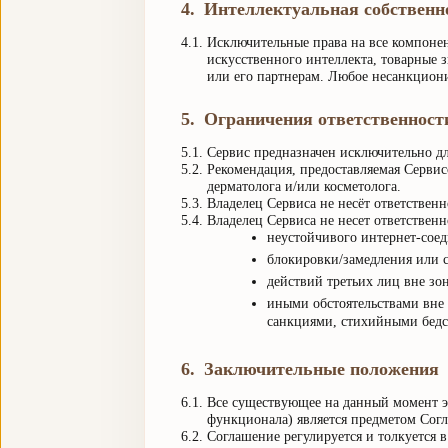
4
.
Интеллектуальная собственн
4.1.
Исключительные права на все компоне
искусственного интеллекта, товарные 
или его партнерам. Любое несанкцион
5
.
Ограничения ответственност
5.1.
Сервис предназначен исключительно дл
5.2.
Рекомендация, предоставляемая Сервис
дерматолога и/или косметолога.
5.3.
Владелец Сервиса не несёт ответственн
5.4.
Владелец Сервиса не несет ответственн
неустойчивого интернет-соед
блокировки/замедления или с
действий третьих лиц вне зо
иными обстоятельствами вне 
санкциями, стихийными бедст
6
.
Заключительные положения
6.1.
Все существующее на данный момент эл
функционала) является предметом Сог
6.2.
Соглашение регулируется и толкуется 