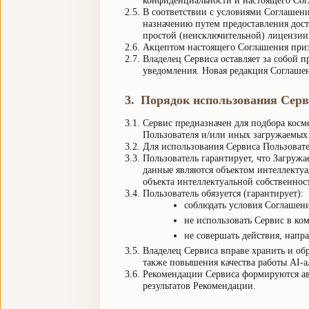
конфиденциальности и настоящего Сог
2.5.
В соответствии с условиями Соглашен
назначению путем предоставления дос
простой (неисключительной) лицензии 
2.6.
Акцептом настоящего Соглашения призн
2.7.
Владелец Сервиса оставляет за собой 
уведомления. Новая редакция Соглашен
3
.
Порядок использования Серв
3.1.
Сервис предназначен для подбора косм
Пользователя и/или иных загружаемых
3.2.
Для использования Сервиса Пользовате
3.3.
Пользователь гарантирует, что Загруж
данные являются объектом интеллектуа
объекта интеллектуальной собственнос
3.4.
Пользователь обязуется (гарантирует):
соблюдать условия Соглашени
не использовать Сервис в ко
не совершать действия, нап
3.5.
Владелец Сервиса вправе хранить и обр
также повышения качества работы AI-а
3.6.
Рекомендации Сервиса формируются авт
результатов Рекомендации.