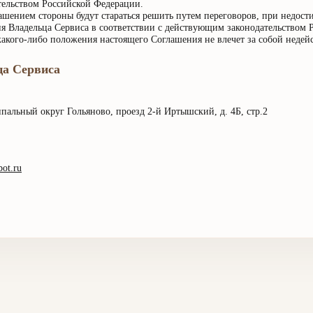
тельством Российской Федерации.
ашением стороны будут стараться решить путем переговоров, при недост
ия Владельца Сервиса в соответствии с действующим законодательством 
акого-либо положения настоящего Соглашения не влечет за собой недей
ца Сервиса
ципальный округ Гольяново, проезд 2-й Иртышский, д. 4Б, стр.2
bot.ru