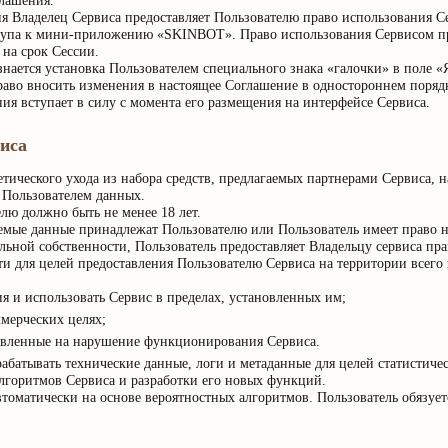
лашения.
ия Владелец Сервиса предоставляет Пользователю право использования 
тупа к мини-приложению «SKINBOT». Право использования Сервисом пре
на срок Сессии.
ается установка Пользователем специального знака «галочки» в поле «Я
право вносить изменения в настоящее Соглашение в одностороннем поряд
ия вступает в силу с момента его размещения на интерфейсе Сервиса.
иса
етического ухода из набора средств, предлагаемых партнерами Сервиса, 
 Пользователем данных.
лю должно быть не менее 18 лет.
аемые данные принадлежат Пользователю или Пользователь имеет право 
льной собственности, Пользователь предоставляет Владельцу сервиса пра
ти для целей предоставления Пользователю Сервиса на территории всего 
я и использовать Сервис в пределах, установленных им;
ммерческих целях;
равленные на нарушение функционирования Сервиса.
абатывать технические данные, логи и метаданные для целей статистичес
лгоритмов Сервиса и разработки его новых функций.
оматически на основе вероятностных алгоритмов. Пользователь обязуетс